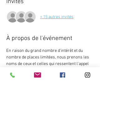
Invités
+ 15 autres invités
À propos de l'événement
En raison du grand nombre d'intérêt et du 
nombre de places limitées, nous prenons les 
noms de ceux et celles qui ressentent l'appel 
et qui sont disponibles à ces dates. Le devis 
complet ne sera prêt que dans quelques 
semaines.
Inclusions : 
Groupe facebook préparatoire
Soutien à la préparation 
Guide de bagages et d'équipements 
2 guides accompagnateurs
Afficher plus