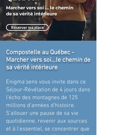
Marcher vers soi ... le chemin
de sa vérité intérieure
Réserver ma place
Compostelle au Québec -
Marcher vers soi...le chemin de
sa vérité intérieure
Enigma'sens vous invite dans ce
Séjour-Révélation de 4 jours dans
l'écho des montagnes de 125
millions d'années d'histoire.
S'allouer une pause de sa vie
quotidienne, revenir aux sources
et à l'essentiel, se concentrer que