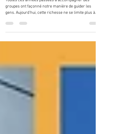
nous le faisons vivre ici, au
Québec
Toutes ces années passées à accompagner des
groupes ont façonné notre manière de guider les
gens. Aujourd'hui, cette richesse ne se limite plus à
nos voyages internationaux. Nous avons choisi de la
ramener ici, au Québec. Non pas pour reproduire ce
que nous vivons ailleurs, mais pour offrir des
expériences qui portent la même intention : créer un
espace où les personnes peuvent ralentir, collaborer,
réfléchir, rire, se dépasser et se découvrir autrement.