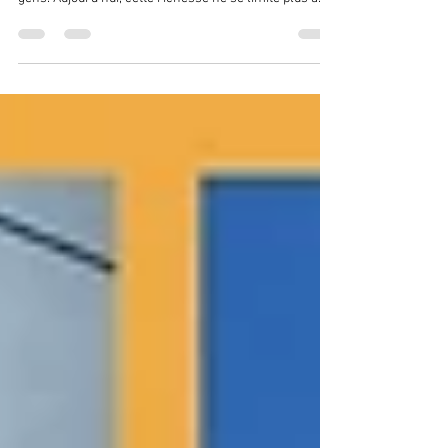
Toutes ces années passées à accompagner des
groupes ont façonné notre manière de guider les
gens. Aujourd'hui, cette richesse ne se limite plus à
nos voyages internationaux. Nous avons choisi de la
ramener ici, au Québec. Non pas pour reproduire ce
que nous vivons ailleurs, mais pour offrir des
expériences qui portent la même intention : créer un
espace où les personnes peuvent ralentir, collaborer,
réfléchir, rire, se dépasser et se découvrir autrement.